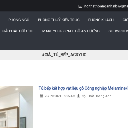
noithathoanganh.nb@gmai
PHÒNG NGỦ
PHONG THUỶ-KIẾN TRÚC
PHÒNG KHÁCH
GIỚ
GIẢI PHÁP HỮU ÍCH
MAKE YOUR SPACE GỖ AN CƯỜNG
SHOWROOM
#GIÁ_TỦ_BẾP_ACRYLIC
Tủ bếp kết hợp vật liệu gỗ Công nghiệp Melamine/
25/09/2021 - 5:25 AM
Nội Thất Hoàng Anh