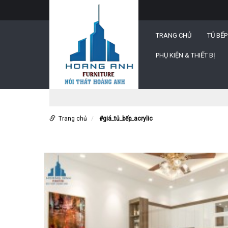
TRANG CHỦ
TỦ BẾP
PHỤ KIỆN & THIẾT BỊ
Trang chủ
#giá_tủ_bếp_acrylic