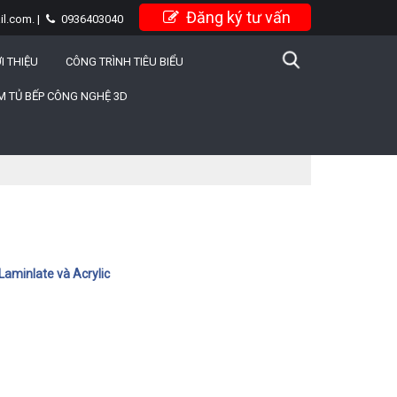
Đăng ký tư vấn
l.com. |
0936403040
I THIỆU
CÔNG TRÌNH TIÊU BIỂU
 TỦ BẾP CÔNG NGHỆ 3D
Laminlate và Acrylic